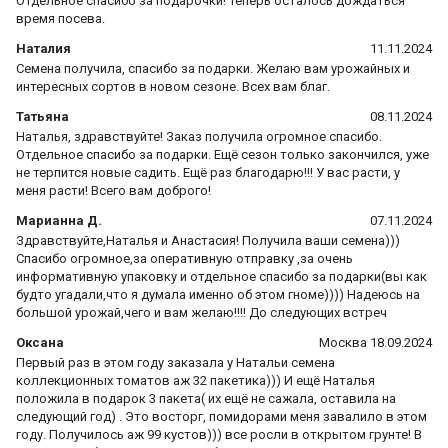
Отдельное спасибо за подарочки! Теперь осталось дождаться
время посева.
Наталия
11.11.2024
Семена получила, спасибо за подарки. Желаю вам урожайных и
интересных сортов в новом сезоне. Всех вам благ.
Татьяна
08.11.2024
Наталья, здравствуйте! Заказ получила огромное спасибо.
Отдельное спасибо за подарки. Ещё сезон только закончился, уже
не терпится новые садить. Ещё раз благодарю!!! У вас расти, у
меня расти! Всего вам доброго!
Марианна Д.
07.11.2024
Здравствуйте,Наталья и Анастасия! Получила ваши семена)))
Спасибо огромное,за оперативную отправку ,за очень
информативную упаковку и отдельное спасибо за подарки(вы как
будто угадали,что я думала именно об этом гноме)))) Надеюсь на
большой урожай,чего и вам желаю!!!! До следующих встреч
Оксана
Москва 18.09.2024
Первый раз в этом году заказала у Натальи семена
коллекционных томатов аж 32 пакетика))) И ещё Наталья
положила в подарок 3 пакета( их ещё не сажала, оставила на
следующий год) . Это восторг, помидорами меня завалило в этом
году. Получилось аж 99 кустов))) все росли в открытом грунте! В