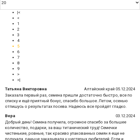
|<
<
1
2
3
4
5
6
7
8
9
>
>|
Татьяна Викторовна
Алтайский край 05.12.2024
Заказала первый раз, семена пришли достаточно быстро, все по
списку и ещё приятный бонус, спасибо большое. Летом, осенью
отпишусь о результатах посева. Надеюсь все пройдёт гладко.
Вера
03.12.2024
Добрый день! Семена получила, огромное спасибо за большее
количество, подарки, за ваш титанический труд! Семечки
чистенькие, ровные, так красиво упакованных семян я еще не
получала, раньше заказывала у шестерых любителей. Если и