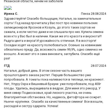
Рязанской области, ничем не заболели
Ирина С.
Пенза 28.08.2024
Здравствуйте! Спасибо большущее, Наталья, за замечательные
сорта ! Год назад прочитала у Вас пост про новинки польских
селекционеров Ярсонов и Козуль, до этого таких сортов не
сажала, а если честно даже и не слышала про них. Купила семена
всех кто у Вас был в наличии. Какая же это красота и вкуснота!!!
Радуга цвета и вкуса! И урожайность отличная. Я в восторге!
Соседки ходят на красоту полюбоваться. Осенью за новинками
обязательно приду. Да, всхожесть семян 99,9%, одно семечко не
взошло. А может это я сама виновата, заглубила. Спасибо ещё
раз!
ГГД
28.07.2024
Наталья, добрый день. В этом сезоне часть вашего
прошлогоднего заказа растет. Перцев большинство уже
попробовала. А томаты пока наливаются в теплице, не краснеют.
Нет, Улуру Охра и Вишневый Брауни уже попробовали, под 400г
плоды. Удались, выращивала в ведрах. Для меня это рекорд. У
меня север Подмосковья, край лесного участка, не очень
благоприятная обстановка. Но, надеюсь, фитофтора не сожрет.
Нынче -крупняки. Спасибо за качественные семена! Все взошли,
рассадой и сестру одарила. Успеха!