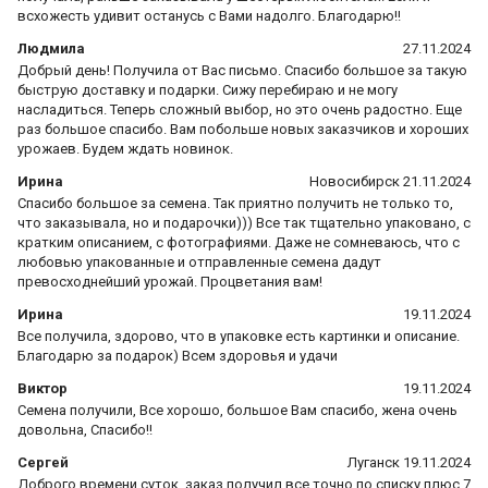
всхожесть удивит останусь с Вами надолго. Благодарю!!
Людмила
27.11.2024
Добрый день! Получила от Вас письмо. Спасибо большое за такую
быструю доставку и подарки. Сижу перебираю и не могу
насладиться. Теперь сложный выбор, но это очень радостно. Еще
раз большое спасибо. Вам побольше новых заказчиков и хороших
урожаев. Будем ждать новинок.
Ирина
Новосибирск 21.11.2024
Спасибо большое за семена. Так приятно получить не только то,
что заказывала, но и подарочки))) Все так тщательно упаковано, с
кратким описанием, с фотографиями. Даже не сомневаюсь, что с
любовью упакованные и отправленные семена дадут
превосходнейший урожай. Процветания вам!
Ирина
19.11.2024
Все получила, здорово, что в упаковке есть картинки и описание.
Благодарю за подарок) Всем здоровья и удачи
Виктор
19.11.2024
Семена получили, Все хорошо, большое Вам спасибо, жена очень
довольна, Спасибо!!
Сергей
Луганск 19.11.2024
Доброго времени суток, заказ получил все точно по списку плюс 7