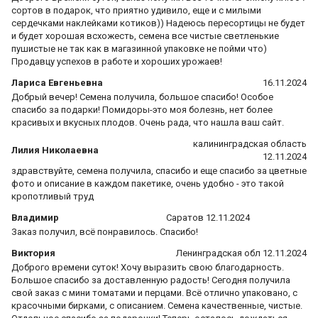
сортов в подарок, что приятно удивило, еще и с милыми
сердечками наклейками котиков)) Надеюсь пересортицы не будет
и будет хорошая всхожесть, семена все чистые светленькие
пушистые не так как в магазинной упаковке не пойми что)
Продавцу успехов в работе и хороших урожаев!
Лариса Евгеньевна
16.11.2024
Добрый вечер! Семена получила, большое спасибо! Особое
спасибо за подарки! Помидоры-это моя болезнь, нет более
красивых и вкусных плодов. Очень рада, что нашла ваш сайт.
калининградская область
Лилия Николаевна
12.11.2024
здравствуйте, семена получила, спасибо и еще спасибо за цветные
фото и описание в каждом пакетике, очень удобно - это такой
кропотливый труд
Владимир
Саратов 12.11.2024
Заказ получил, всё понравилось. Спасибо!
Виктория
Ленинградская обл 12.11.2024
Доброго времени суток! Хочу выразить свою благодарность.
Большое спасибо за доставленную радость! Сегодня получила
свой заказ с мини томатами и перцами. Всё отлично упаковано, с
красочными бирками, с описанием. Семена качественные, чистые.