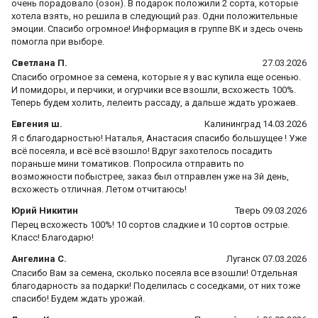
очень порадовало (озон). В подарок положили 2 сорта, которые
хотела взять, но решила в следующий раз. Одни положительные
эмоции. Спасибо огромное! Информация в группе ВК и здесь очень
помогла при выборе.
Светлана П.
27.03.2026
Спасибо огромное за семена, которые я у вас купила еще осенью.
И помидоры, и перчики, и огурчики все взошли, всхожесть 100%.
Теперь будем холить, лелеить рассаду, а дальше ждать урожаев.
Евгения ш.
Калининград 14.03.2026
Я с благодарностью! Наталья, Анастасия спасибо большущее ! Уже
всё посеяла, и всё всё взошло! Вдруг захотелось посадить
пораньше мини томатиков. Попросила отправить по
возможности побыстрее, заказ был отправлен уже на 3й день,
всхожесть отличная. Летом отчитаюсь!
Юрий Никитин
Тверь 09.03.2026
Перец всхожесть 100%! 10 сортов сладкие и 10 сортов острые.
Класс! Благодарю!
Ангелина С.
Луганск 07.03.2026
Спасибо Вам за семена, сколько посеяла все взошли! Отдельная
благодарность за подарки! Поделилась с соседками, от них тоже
спасибо! Будем ждать урожай.