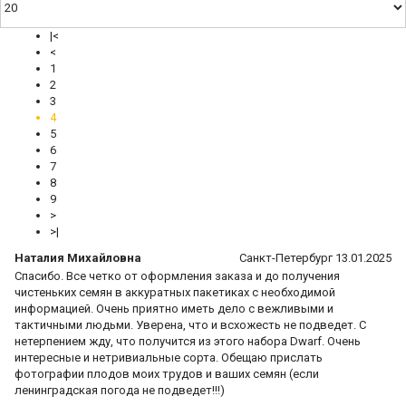
|<
<
1
2
3
4
5
6
7
8
9
>
>|
Наталия Михайловна
Санкт-Петербург 13.01.2025
Спасибо. Все четко от оформления заказа и до получения
чистеньких семян в аккуратных пакетиках с необходимой
информацией. Очень приятно иметь дело с вежливыми и
тактичными людьми. Уверена, что и всхожесть не подведет. С
нетерпением жду, что получится из этого набора Dwarf. Очень
интересные и нетривиальные сорта. Обещаю прислать
фотографии плодов моих трудов и ваших семян (если
ленинградская погода не подведет!!!)