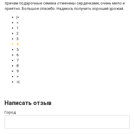
причем подарочные семена отмечены сердечками, очень мило и
приятно. Большое спасибо. Надеюсь получить хороший урожай.
|<
<
1
2
3
4
5
6
7
8
9
>
>|
Написать отзыв
Город