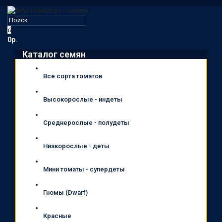
0
0р.
Каталог семян
Все сорта томатов
Высокорослые - индеты
Среднерослые - полудеты
Низкорослые - деты
Мини томаты - супердеты
Гномы (Dwarf)
Красные