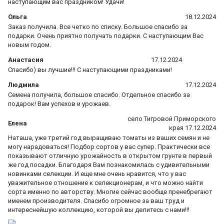
наступающим вас праздником! Удачи!
Ольга
18.12.2024
Заказ получила. Все четко по списку. Большое спасибо за
подарки. Очень приятно получать подарки. С наступающим Вас
новым годом.
Анастасия
17.12.2024
Спасибо) вы лучшие!!! С наступающими праздниками!
Людмила
17.12.2024
Семена получила, большое спасибо. Отдельное спасибо за
подарок! Вам успехов и урожаев.
село Тигровой Приморского
Елена
края 17.12.2024
Наташа, уже третий год выращиваю томаты из ваших семян и не
могу нарадоваться! Подбор сортов у вас супер. Практически все
показывают отличную урожайность в открытом грунте в первый
же год посадки. Благодаря Вам познакомилась с удивительными
новинками селекции. И еще мне очень нравится, что у вас
уважительное отношение к селекционерам, и что можно найти
сорта именно по авторству. Многие сейчас вообще пренебрегают
именем производителя. Спасибо огромное за ваш труд и
интереснейшую коллекцию, которой вы делитесь с нами!!!