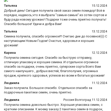
Татьяна
15.12.2024
Добрый день! Сегодня получила свой заказ семян помидор! Всё в
порядке, надеюсь,что я выбрала "самые-самые" из сотен сортов и
буду рада новому урожаю! Подарки тоже очень приятно получать!
Спасибо большое! Удачи и добра Вам!
Татьяна
13.12.2024
Семена получила, спасибо огромное!!! Считаю дни до посевной))) С
наступающим Новым Годом! Счастья, здоровья и хороших
урожаев!
Карина
12.12.2024
Получила семена сегодня. Спасибо за быструю отправку,
отличную упаковку и хорошие семена. И отдельное огромное
спасибо за подарки, очень приятно, суперские сорта Всего Вам
самого наилучшего , добрых вестей, благополучия, огромных
продаж, крепкого здоровья, успехов во всем и богатых урожаев!
Людмила
11.12.2024
Заказ получила. Большое спасибо. Отдельное спасибо за
подарочные пакетики семян, очень приятно.
Людмила
Россия Волгоград 11.12.2024
Получила семена довольно быстро. Хорошая упаковка семян, с
кратким описанием. К моему заказу 2 пакетика семян в подарок,