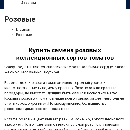
Отзывы
Розовые
Главная
Розовые
Купить семена розовых
коллекционных сортов томатов
Сразу представляется классическое розовое бычье сердце. Какое
же оно? Несомненно, вкусное!
Розовоплодные сорта томатов имеют средний уровень
кислотности — меньше, чем у красных. Вкус похож на красные
помидоры, но имеет тенденцию быть слаще и несколько мягче.
Кожица у розовых томатов чаще всего тонкая, за счет чего они не
очень хорошо хранятся. По моему мнению, большинство
розовоплодных сортов – салатные.
Кстати, розовый цвет бывает разным. Конечно, яркого неонового
здесь нет. Но вот светлый оттенок пыльной розы, отливающий
перламутром или наоборот яркий и сочный малиновый или даже