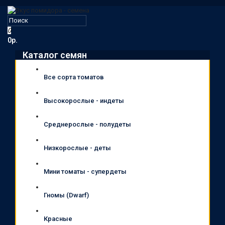
0
0р.
Каталог семян
Все сорта томатов
Высокорослые - индеты
Среднерослые - полудеты
Низкорослые - деты
Мини томаты - супердеты
Гномы (Dwarf)
Красные