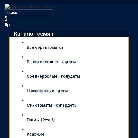
0
0р.
Каталог семян
Все сорта томатов
Высокорослые - индеты
Среднерослые - полудеты
Низкорослые - деты
Мини томаты - супердеты
Гномы (Dwarf)
Красные