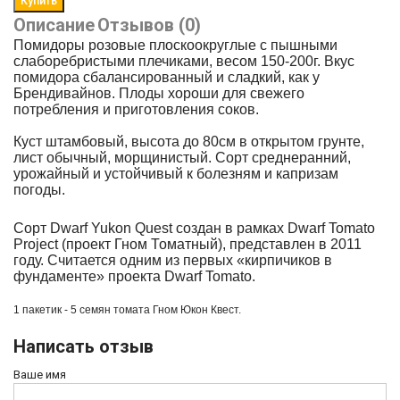
Описание
Отзывов (0)
Помидоры розовые плоскоокруглые с пышными
слаборебристыми плечиками, весом 150-200г. Вкус
помидора сбалансированный и сладкий, как у
Брендивайнов. Плоды хороши для свежего
потребления и приготовления соков.
Куст штамбовый, высота до 80см в открытом грунте,
лист обычный, морщинистый. Сорт среднеранний,
урожайный и устойчивый к болезням и капризам
погоды.
Сорт
Dwarf Yukon Quest
создан в рамках
Dwarf Tomato
Projec
t
(проект Гном Томатный), представлен в 2011
году
. Считается одним из первых «кирпичиков в
фундаменте» проекта Dwarf Tomato.
1 пакетик - 5 семян томата
Гном Юкон Квест.
Написать отзыв
Ваше имя