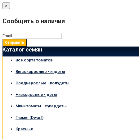
×
Сообщить о наличии
Email
Отправить
Каталог семян
Все сорта томатов
Высокорослые - индеты
Среднерослые - полудеты
Низкорослые - деты
Мини томаты - супердеты
Гномы (Dwarf)
Красные