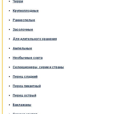
Черри
Крупноплодные
Раннеспелые
Засолочные
Для длительного хранения
Ампельные
Необычные сорта
Селекционеры, серии и страны
Перец сладкий
Перец пикантный
Перец острый
Баклажаны