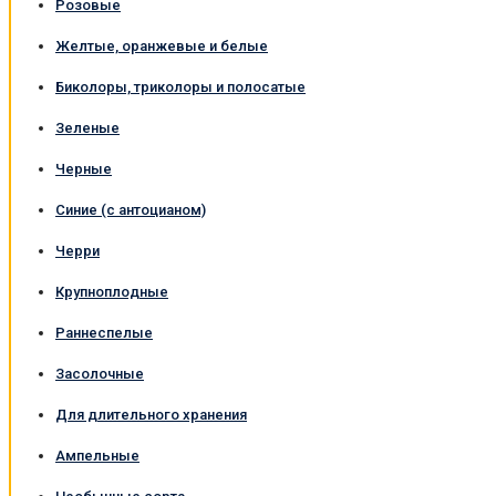
Розовые
Желтые, оранжевые и белые
Биколоры, триколоры и полосатые
Зеленые
Черные
Синие (с антоцианом)
Черри
Крупноплодные
Раннеспелые
Засолочные
Для длительного хранения
Ампельные