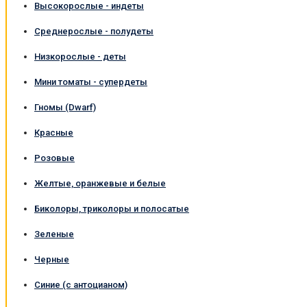
Высокорослые - индеты
Среднерослые - полудеты
Низкорослые - деты
Мини томаты - супердеты
Гномы (Dwarf)
Красные
Розовые
Желтые, оранжевые и белые
Биколоры, триколоры и полосатые
Зеленые
Черные
Синие (с антоцианом)