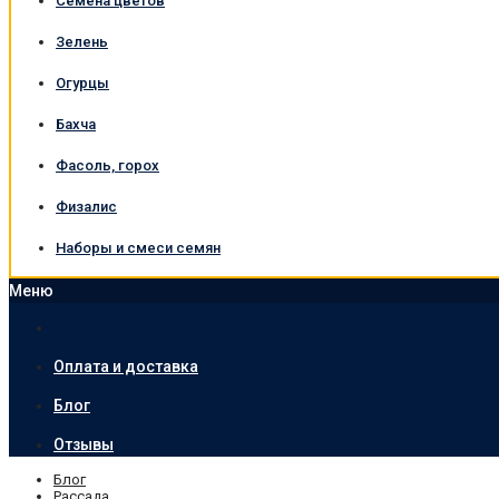
Семена цветов
Зелень
Огурцы
Бахча
Фасоль, горох
Физалис
Наборы и смеси семян
Меню
Оплата и доставка
Блог
Отзывы
Блог
Рассада