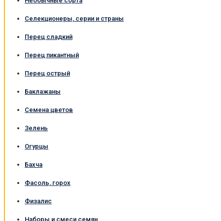
Необычные сорта
Селекционеры, серии и страны
Перец сладкий
Перец пикантный
Перец острый
Баклажаны
Семена цветов
Зелень
Огурцы
Бахча
Фасоль, горох
Физалис
Наборы и смеси семян