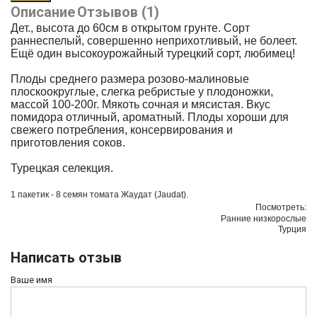
Описание
Отзывов (1)
Дет., высота до 60см в открытом грунте. Сорт
раннеспелый, совершенно неприхотливый, не болеет.
Ещё один высокоурожайный турецкий сорт, любимец!
Плоды среднего размера розово-малиновые
плоскоокруглые, слегка ребристые у плодоножки,
массой 100-200г. Мякоть сочная и мясистая.
Вкус
помидора отличный, ароматный. Плоды хороши для
свежего потребления, консервирования и
приготовления соков.
Турецкая селекция.
1 пакетик - 8 семян томата
Жаудат (Jaudat).
П
осмотреть:
Ранние низкорослые
Турция
Написать отзыв
Ваше имя