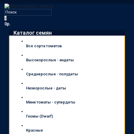
0
0р.
Каталог семян
Все сорта томатов
Высокорослые - индеты
Среднерослые - полудеты
Низкорослые - деты
Мини томаты - супердеты
Гномы (Dwarf)
Красные