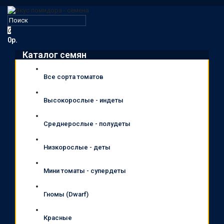
0
0р.
Каталог семян
Все сорта томатов
Высокорослые - индеты
Среднерослые - полудеты
Низкорослые - деты
Мини томаты - супердеты
Гномы (Dwarf)
Красные