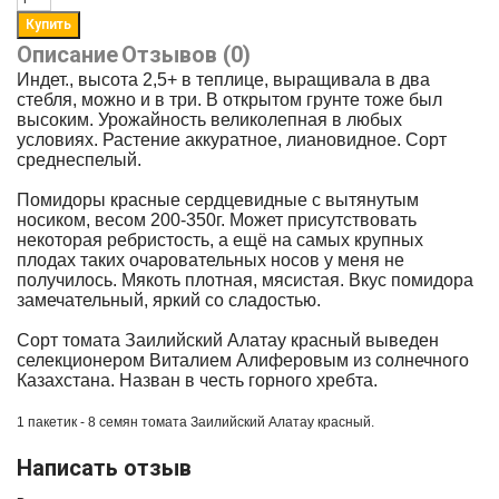
Описание
Отзывов (0)
Индет., высота 2,5+ в теплице, выращивала в два
стебля, можно и в три. В открытом грунте тоже был
высоким. Урожайность великолепная в любых
условиях. Растение аккуратное, лиановидное. Сорт
среднеспелый.
Помидоры красные сердцевидные с вытянутым
носиком, весом 200-350г. Может присутствовать
некоторая ребристость, а ещё на самых крупных
плодах таких очаровательных носов у меня не
получилось. Мякоть плотная, мясистая. Вкус помидора
замечательный, яркий со сладостью.
Сорт томата Заилийский Алатау красный выведен
селекционером Виталием Алиферовым из солнечного
Казахстана. Назван в честь горного хребта.
1 пакетик - 8 семян томата
Заилийский Алатау красный.
Написать отзыв