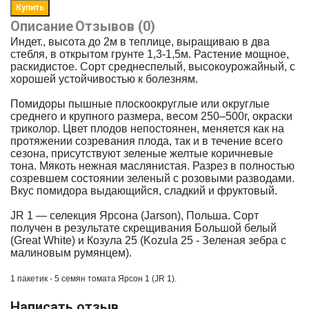
Описание
Отзывов (0)
Индет., высота до 2м в теплице, выращиваю в два
стебля, в открытом грунте 1,3-1,5м. Растение мощное,
раскидистое. Сорт среднеспелый, высокоурожайный, с
хорошей устойчивостью к болезням.
Помидоры пышные плоскоокруглые или округлые
среднего и крупного размера, весом 250–500г, окраски
триколор. Цвет плодов непостоянен, меняется как на
протяжении созревания плода, так и в течение всего
сезона, присутствуют зеленые желтые коричневые
тона. Мякоть нежная маслянистая. Разрез в полностью
созревшем состоянии зеленый с розовыми разводами.
Вкус помидора выдающийся, сладкий и фруктовый.
JR 1 — селекция Ярсона (Jarson), Польша. Сорт
получен в результате скрещивания Большой белый
(Great White) и Козула 25 (Kozula 25 - Зеленая зебра с
малиновым румянцем).
1 пакетик - 5 семян томата
Ярсон 1 (JR 1).
Написать отзыв