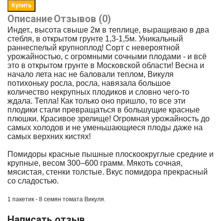
Описание
Отзывов (0)
Индет., высота свыше 2м в теплице, выращиваю в два
стебля, в открытом грунте 1,3-1,5м. Уникальный
раннеспелый крупноплод! Сорт с невероятной
урожайностью, с огромными сочными плодами - и всё
это в открытом грунте в Московской области! Весна и
начало лета нас не баловали теплом, Викуля
потихоньку росла, росла, навязала большое
количество некрупных плодиков и словно чего-то
ждала. Тепла! Как только оно пришло, то все эти
плодики стали превращаться в большущие красные
плюшки. Красивое зрелище! Огромная урожайность до
самых холодов и не уменьшающиеся плоды даже на
самых верхних кистях!
Помидоры красные пышные плоскоокруглые средние и
крупные, весом 300–600 грамм. Мякоть сочная,
мясистая, стенки толстые. Вкус помидора прекрасный
со сладостью.
1 пакетик - 8 семян томата
Викуля.
Написать отзыв