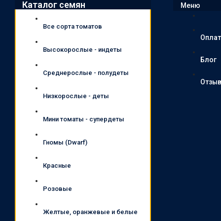
Каталог семян
Меню
Все сорта томатов
Оплат
Высокорослые - индеты
Блог
Среднерослые - полудеты
Отзы
Низкорослые - деты
Мини томаты - супердеты
Гномы (Dwarf)
Красные
Розовые
Желтые, оранжевые и белые