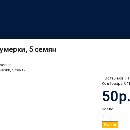
умерки, 5 семян
ослые
мерки, 5 семян
0 отзывов
|
Код Товара:
04
50р
Кол-во