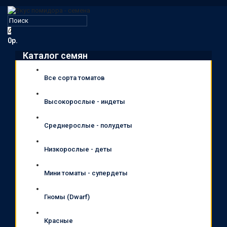
0
0р.
Каталог семян
Все сорта томатов
Высокорослые - индеты
Среднерослые - полудеты
Низкорослые - деты
Мини томаты - супердеты
Гномы (Dwarf)
Красные