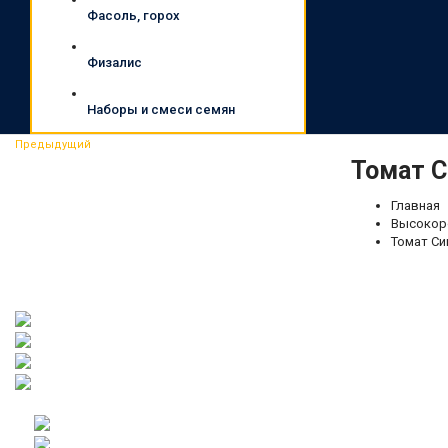
Фасоль, горох
Физалис
Наборы и смеси семян
Предыдущий
Томат С
Главная
Высокор
Томат Син