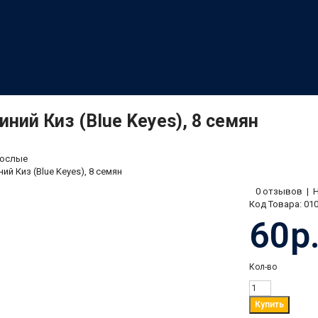
иний Киз (Blue Keyes), 8 семян
ослые
ий Киз (Blue Keyes), 8 семян
0 отзывов
|
Код Товара:
01
60р
Кол-во