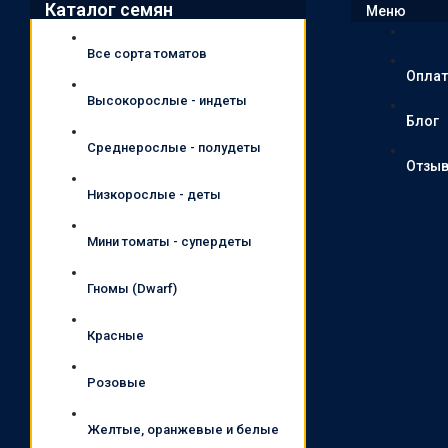
Каталог семян
Меню
Все сорта томатов
Оплат
Высокорослые - индеты
Блог
Среднерослые - полудеты
Отзы
Низкорослые - деты
Мини томаты - супердеты
Гномы (Dwarf)
Красные
Розовые
Желтые, оранжевые и белые