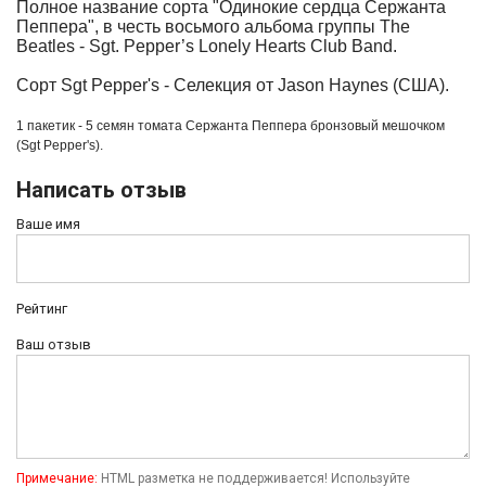
Полное название сорта "Одинокие сердца Сержанта
Пеппера", в честь восьмого альбома группы The
Beatles - Sgt.
Pepper’s Lonely Hearts Club Band.
Сорт
Sgt Pepper's
-
Селекция
от
Jason Haynes (
США
).
1 пакетик - 5 семян томата
Сержанта Пеппера бронзовый мешочком
(Sgt Pepper's).
Написать отзыв
Ваше имя
Рейтинг
Ваш отзыв
Примечание:
HTML разметка не поддерживается! Используйте