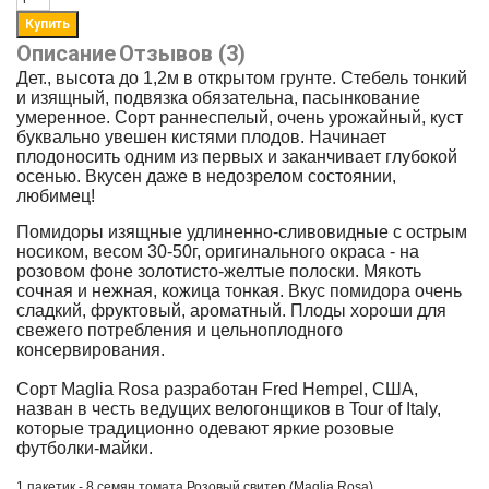
Описание
Отзывов (3)
Дет., высота до 1,2м в открытом грунте. Стебель тонкий
и изящный, подвязка обязательна, пасынкование
умеренное. Сорт раннеспелый, очень урожайный, куст
буквально увешен кистями плодов. Начинает
плодоносить одним из первых и заканчивает глубокой
осенью. Вкусен даже в недозрелом состоянии,
любимец!
Помидоры изящные удлиненно-сливовидные с острым
носиком, весом 30-50г, оригинального окраса - на
розовом фоне золотисто-желтые полоски. Мякоть
сочная и нежная, кожица тонкая. Вкус помидора очень
сладкий, фруктовый, ароматный. Плоды хороши для
свежего потребления и цельноплодного
консервирования.
Сорт
Maglia
Rosa
разработан
Fred
Hempel
, США,
назван в честь ведущих велогонщиков в Tour of Italy,
которые традиционно одевают яркие розовые
футболки-майки.
1 пакетик - 8 семян томата
Розовый свитер (Maglia Rosa).