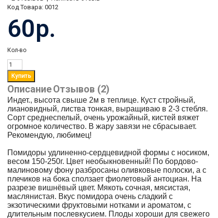
Код Товара:
0012
60р.
Кол-во
Описание
Отзывов (2)
Индет., высота свыше 2м в теплице. Куст стройный,
лиановидный, листва тонкая, выращиваю в 2-3 стебля.
Сорт среднеспелый, очень урожайный, кистей вяжет
огромное количество. В жару завязи не сбрасывает.
Рекомендую, любимец!
Помидоры удлиненно-сердцевидной формы с носиком,
весом 150-250г. Цвет необыкновенный! По бордово-
малиновому фону разбросаны оливковые полоски, а с
плечиков на бока сползает фиолетовый антоциан. На
разрезе вишнёвый цвет. Мякоть сочная, мясистая,
маслянистая. Вкус помидора очень сладкий с
экзотическими фруктовыми нотками и ароматом, с
длительным послевкусием. Плоды хороши для свежего