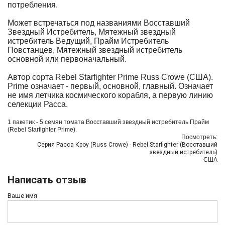
потребления.
Может встречаться под названиями Восставший
Звездный Истребитель, Мятежный звездный
истребитель Ведущий, Прайм Истребитель
Повстанцев, Мятежный звездный истребитель
основной или первоначальный.
Автор
сорта
Rebel Starfighter Prime
Russ Crowe (
США
).
Prime означает - первый, основной, главный. Означает
не имя летчика космического корабля, а первую линию
селекции Расса.
1 пакетик - 5 семян томата
Восставший звездный истребитель Прайм
(Rebel Starfighter Prime).
Посмотреть:
Серия Расса Кроу (Russ Crowe) - Rebel Starfighter (Восставший
звездный истребитель)
США
Написать отзыв
Ваше имя