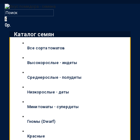
0
0р.
Каталог семян
Все сорта томатов
Высокорослые - индеты
Среднерослые - полудеты
Низкорослые - деты
Мини томаты - супердеты
Гномы (Dwarf)
Красные