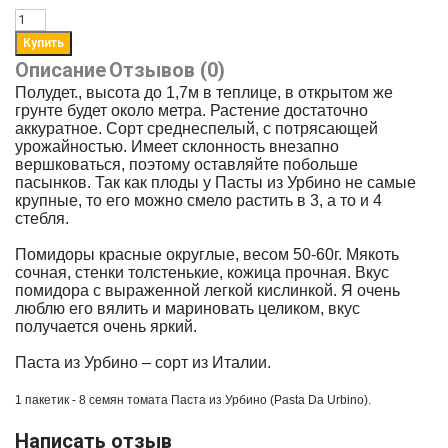
Описание
Отзывов (0)
Полудет., высота до 1,7м в теплице, в открытом же
грунте будет около метра. Растение достаточно
аккуратное. Сорт среднеспелый, с потрясающей
урожайностью. Имеет склонность внезапно
вершковаться, поэтому оставляйте побольше
пасынков. Так как плоды у Пасты из Урбино не самые
крупные, то его можно смело растить в 3, а то и 4
стебля.
Помидоры красные округлые, весом 50-60г. Мякоть
сочная, стенки толстенькие, кожица прочная. Вкус
помидора с выраженной легкой кислинкой. Я очень
люблю его вялить и мариновать целиком, вкус
получается очень яркий.
Паста из Урбино – сорт из Италии.
1 пакетик - 8 семян томата
Паста из Урбино (Pasta Da Urbino).
Написать отзыв