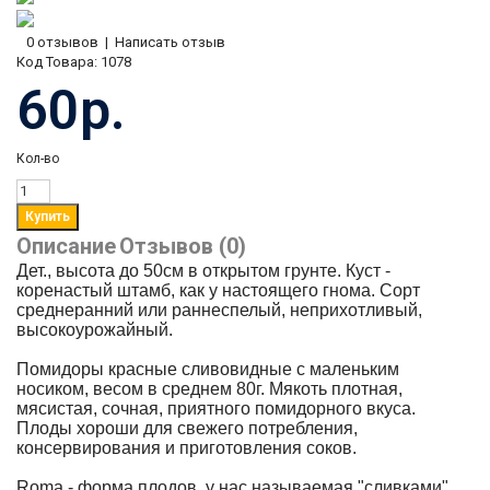
0 отзывов
|
Написать отзыв
Код Товара:
1078
60р.
Кол-во
Описание
Отзывов (0)
Дет., высота до 50см в открытом грунте. Куст -
коренастый штамб, как у настоящего гнома. Сорт
среднеранний или раннеспелый, неприхотливый,
высокоурожайный.
Помидоры красные сливовидные с маленьким
носиком, весом в среднем 80г. Мякоть плотная,
мясистая, сочная, приятного помидорного вкуса.
Плоды хороши для свежего потребления,
консервирования и приготовления соков.
Roma - форма плодов, у нас называемая "сливками".