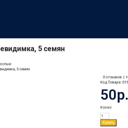
евидимка, 5 семян
ослые
видимка, 5 семян
0 отзывов
|
Код Товара:
01
50р
Кол-во