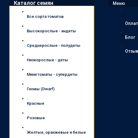
Каталог семян
Меню
Все сорта томатов
Оплат
Высокорослые - индеты
Блог
Среднерослые - полудеты
Отзы
Низкорослые - деты
Мини томаты - супердеты
Гномы (Dwarf)
Красные
Розовые
Желтые, оранжевые и белые