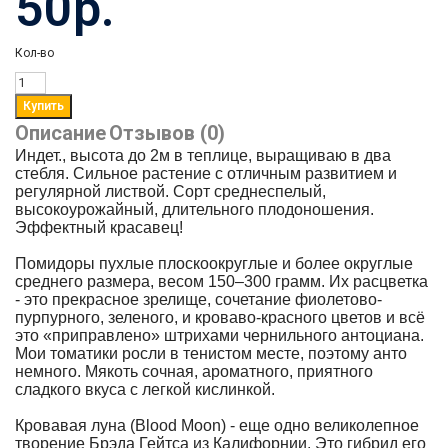
50р.
Кол-во
Описание
Отзывов (0)
Индет., высота до 2м в теплице, выращиваю в два
стебля. Сильное растение с отличным развитием и
регулярной листвой. Сорт среднеспелый,
высокоурожайный, длительного плодоношения.
Эффектный красавец!
Помидоры пухлые плоскоокруглые и более округлые
среднего размера, весом 150–300 грамм. Их расцветка
- это прекрасное зрелище, сочетание фиолетово-
пурпурного, зеленого, и кроваво-красного цветов и всё
это «приправлено» штрихами чернильного антоциана.
Мои томатики росли в тенистом месте, поэтому анто
немного. Мякоть сочная, ароматного, приятного
сладкого вкуса с легкой кислинкой.
Кровавая луна (Blood Moon) - еще одно великолепное
творение Брэда Гейтса из Калифорнии. Это гибрид его