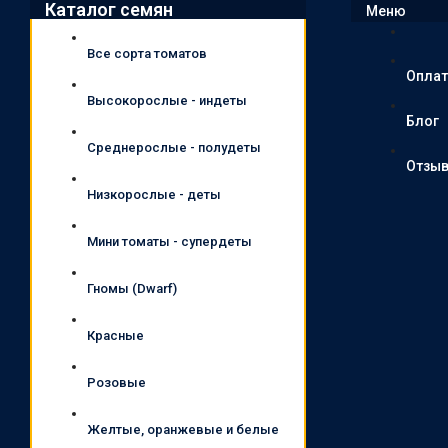
Каталог семян
Меню
Все сорта томатов
Оплат
Высокорослые - индеты
Блог
Среднерослые - полудеты
Отзы
Низкорослые - деты
Мини томаты - супердеты
Гномы (Dwarf)
Красные
Розовые
Желтые, оранжевые и белые