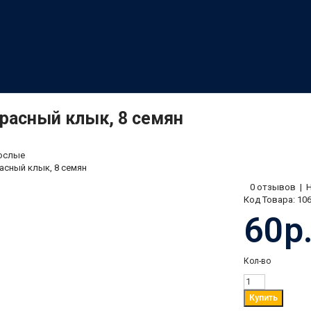
расный клык, 8 семян
ослые
асный клык, 8 семян
0 отзывов
|
Код Товара:
10
60р
Кол-во