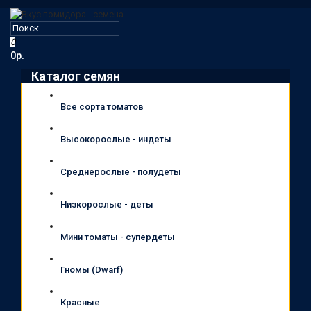
0
0р.
Каталог семян
Все сорта томатов
Высокорослые - индеты
Среднерослые - полудеты
Низкорослые - деты
Мини томаты - супердеты
Гномы (Dwarf)
Красные