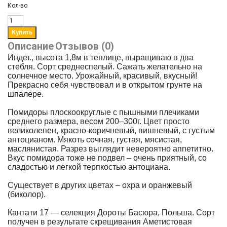
Кол-во
Описание
Отзывов (0)
Индет., высота 1,8м в теплице, выращиваю в два
стебля. Сорт среднеспелый. Сажать желательно на
солнечное место. Урожайный, красивый, вкусный!
Прекрасно себя чувствовал и в открытом грунте на
шпалере.
Помидоры плоскоокруглые с пышными плечиками
среднего размера, весом 200–300г. Цвет просто
великолепен, красно-коричневый, вишневый, с густым
антоцианом. Мякоть сочная, густая, мясистая,
маслянистая. Разрез выглядит невероятно аппетитно.
Вкус помидора тоже не подвел – очень приятный, со
сладостью и легкой терпкостью антоциана.
Существует в других цветах – охра и оранжевый
(биколор).
Кантати 17 — селекция Дороты Басюра, Польша. Сорт
получен в результате скрещивания Аметистовая