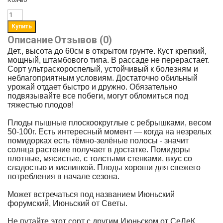
Кол-во
Описание
Отзывов (0)
Дет., высота до 60см в открытом грунте. Куст крепкий,
мощный, штамбового типа. В рассаде не перерастает.
Сорт ультраскороспелый, устойчивый к болезням и
неблагоприятным условиям. Достаточно обильный
урожай отдает быстро и дружно. Обязательно
подвязывайте все побеги, могут обломиться под
тяжестью плодов!
Плоды пышные плоскоокруглые с ребрышками, весом
50-100г. Есть интересный момент — когда на незрелых
помидорках есть тёмно-зелёные полосы - значит
солнца растение получает в достатке. Помидоры
плотные, мясистые, с толстыми стенками, вкус со
сладостью и кислинкой. Плоды хороши для свежего
потребления в начале сезона.
Может встречаться под названием Июньский
форумский, Июньский от Светы.
Не путайте этот сорт с другим Июньском от СеДеК.