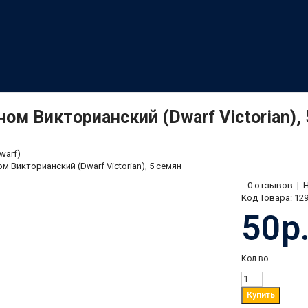
ном Викторианский (Dwarf Victorian),
warf)
м Викторианский (Dwarf Victorian), 5 семян
0 отзывов
|
Код Товара:
12
50р
Кол-во