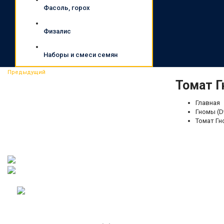
Фасоль, горох
Физалис
Наборы и смеси семян
Предыдущий
Томат Г
Главная
Гномы (D
Томат Гно