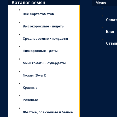
Каталог семян
Меню
Все сорта томатов
Оплат
Высокорослые - индеты
Блог
Среднерослые - полудеты
Отзы
Низкорослые - деты
Мини томаты - супердеты
Гномы (Dwarf)
Красные
Розовые
Желтые, оранжевые и белые