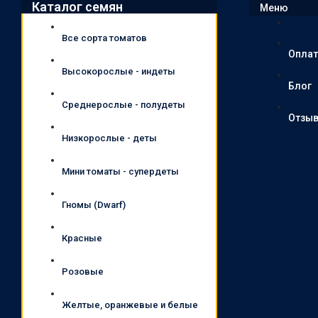
Каталог семян
Меню
Все сорта томатов
Оплат
Высокорослые - индеты
Блог
Среднерослые - полудеты
Отзы
Низкорослые - деты
Мини томаты - супердеты
Гномы (Dwarf)
Красные
Розовые
Желтые, оранжевые и белые