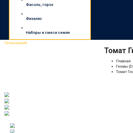
Фасоль, горох
Физалис
Наборы и смеси семян
Предыдущий
Томат Г
Главная
Гномы (D
Томат Гно