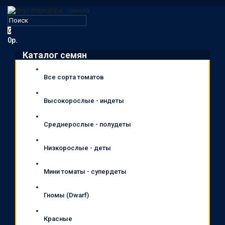
0
0р.
Каталог семян
Все сорта томатов
Высокорослые - индеты
Среднерослые - полудеты
Низкорослые - деты
Мини томаты - супердеты
Гномы (Dwarf)
Красные