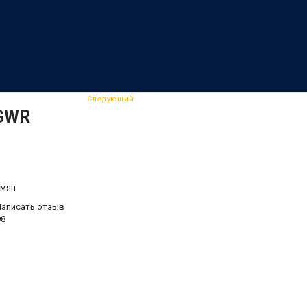
Следующий
 GWR
емян
Написать отзыв
98
.