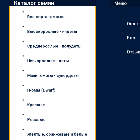
Каталог семян
Меню
Все сорта томатов
Оплат
Высокорослые - индеты
Блог
Среднерослые - полудеты
Отзы
Низкорослые - деты
Мини томаты - супердеты
Гномы (Dwarf)
Красные
Розовые
Желтые, оранжевые и белые