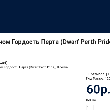
ном Гордость Перта (Dwarf Perth Pride
warf)
м Гордость Перта (Dwarf Perth Pride), 8 семян
0 отзывов
|
Код Товара:
12
60р
Кол-во