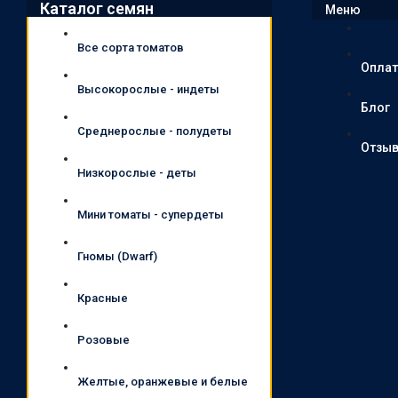
Каталог семян
Меню
Все сорта томатов
Оплат
Высокорослые - индеты
Блог
Среднерослые - полудеты
Отзы
Низкорослые - деты
Мини томаты - супердеты
Гномы (Dwarf)
Красные
Розовые
Желтые, оранжевые и белые