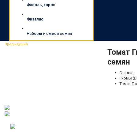
Фасоль, горох
Физалис
Наборы и смеси семян
Предыдущий
Томат Г
семян
Главная
Гномы (D
Томат Гно