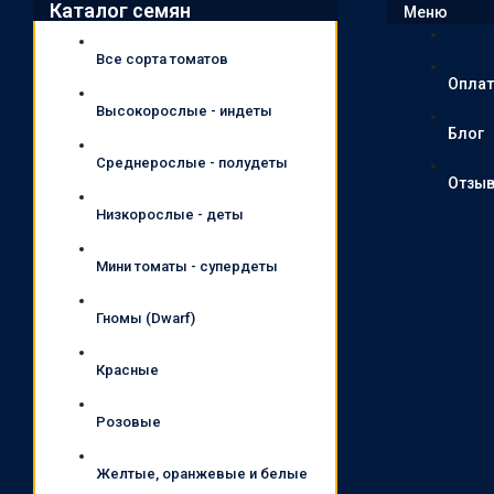
Каталог семян
Меню
Все сорта томатов
Оплат
Высокорослые - индеты
Блог
Среднерослые - полудеты
Отзы
Низкорослые - деты
Мини томаты - супердеты
Гномы (Dwarf)
Красные
Розовые
Желтые, оранжевые и белые