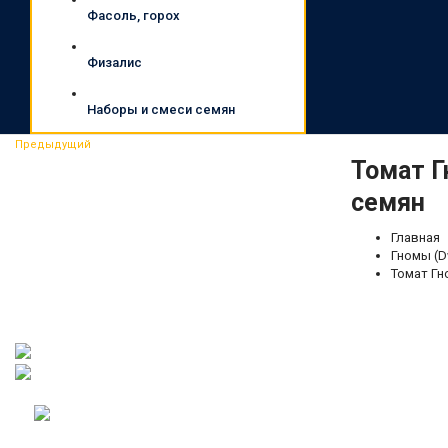
Фасоль, горох
Физалис
Наборы и смеси семян
Предыдущий
Томат Г
семян
Главная
Гномы (D
Томат Гн