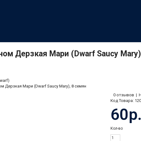
ном Дерзкая Мари (Dwarf Saucy Mary)
warf)
ом Дерзкая Мари (Dwarf Saucy Mary), 8 семян
0 отзывов
|
Код Товара:
12
60р
Кол-во