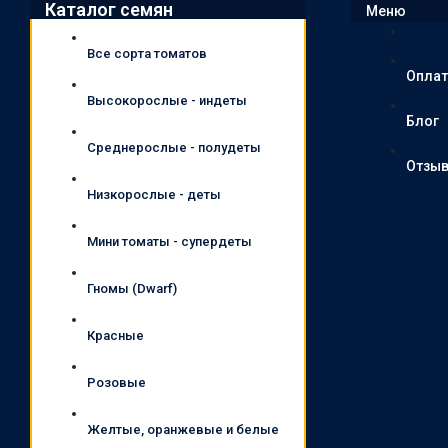
Каталог семян
Меню
Все сорта томатов
Оплат
Высокорослые - индеты
Блог
Среднерослые - полудеты
Отзы
Низкорослые - деты
Мини томаты - супердеты
Гномы (Dwarf)
Красные
Розовые
Желтые, оранжевые и белые