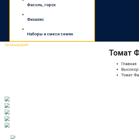
Фасоль, горох
Физалис
Наборы и смеси семян
Предыдущий
Томат Ф
Главная
Высокор
Томат Фав