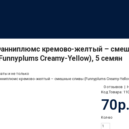
Фанниплюмс кремово-желтый – сме
Funnyplums Creamy-Yellow), 5 семян
аты и не только
нниплюмс кремово-желтый – смешные сливы (Funnyplums Creamy-Yellow
0 отзывов
|
Код Товара:
11
70р
Кол-во