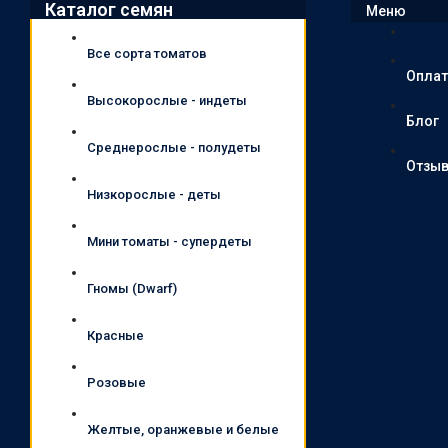
Каталог семян
Меню
Все сорта томатов
Оплат
Высокорослые - индеты
Блог
Среднерослые - полудеты
Отзы
Низкорослые - деты
Мини томаты - супердеты
Гномы (Dwarf)
Красные
Розовые
Желтые, оранжевые и белые