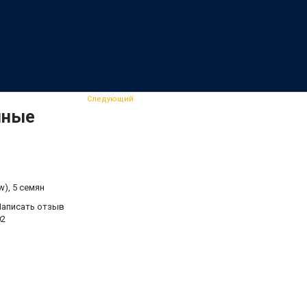
Следующий
шные
), 5 семян
Написать отзыв
02
.