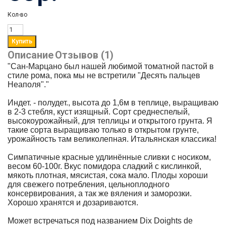
Кол-во
Описание
Отзывов (1)
"Сан-Марцано был нашей любимой томатной пастой в
стиле рома, пока мы не встретили "Десять пальцев
Неаполя"."
Индет. - полудет., высота до 1,6м в теплице, выращиваю
в 2-3 стебля, куст изящный. Сорт среднеспелый,
высокоурожайный, для теплицы и открытого грунта. Я
такие сорта выращиваю только в открытом грунте,
урожайность там великолепная.
Итальянская классика!
Симпатичные красные удлинённые сливки с носиком,
весом 60-100г. Вкус помидора сладкий с кислинкой,
мякоть плотная, мясистая, сока мало. Плоды хороши
для свежего потребления, цельноплодного
консервирования, а так же вяления и заморозки.
Хорошо хранятся и дозариваются.
Может встречаться под названием Dix Doights de