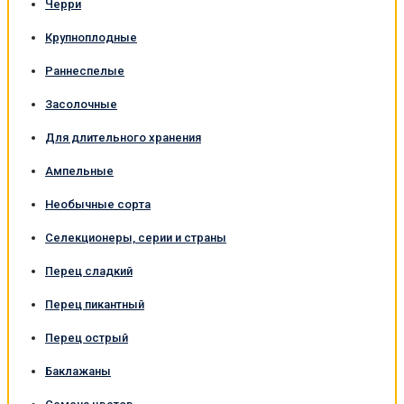
Черри
Крупноплодные
Раннеспелые
Засолочные
Для длительного хранения
Ампельные
Необычные сорта
Селекционеры, серии и страны
Перец сладкий
Перец пикантный
Перец острый
Баклажаны