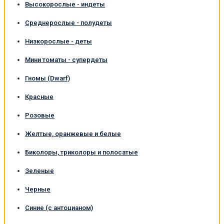
Высокорослые - индеты
Среднерослые - полудеты
Низкорослые - деты
Мини томаты - супердеты
Гномы (Dwarf)
Красные
Розовые
Желтые, оранжевые и белые
Биколоры, триколоры и полосатые
Зеленые
Черные
Синие (с антоцианом)