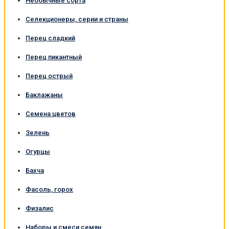
Необычные сорта
Селекционеры, серии и страны
Перец сладкий
Перец пикантный
Перец острый
Баклажаны
Семена цветов
Зелень
Огурцы
Бахча
Фасоль, горох
Физалис
Наборы и смеси семян