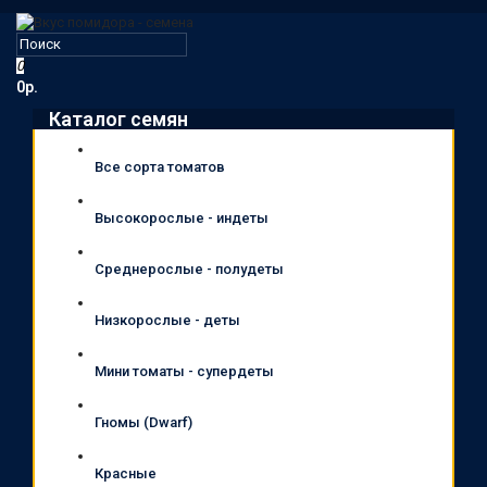
0
0р.
Каталог семян
Все сорта томатов
Высокорослые - индеты
Среднерослые - полудеты
Низкорослые - деты
Мини томаты - супердеты
Гномы (Dwarf)
Красные