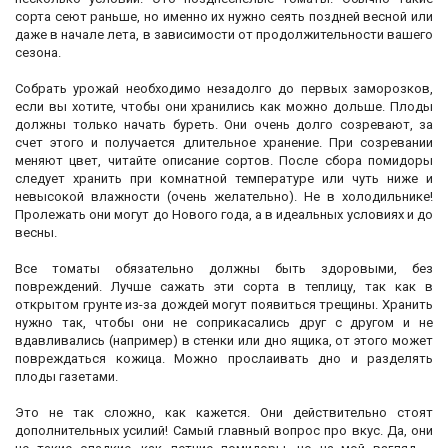
сорта сеют раньше, но именно их нужно сеять поздней весной или
даже в начале лета, в зависимости от продолжительности вашего
сезона.
Собрать урожай необходимо незадолго до первых заморозков,
если вы хотите, чтобы они хранились как можно дольше. Плоды
должны только начать буреть. Они очень долго созревают, за
счет этого и получается длительное хранение. При созревании
меняют цвет, читайте описание сортов. После сбора помидоры
следует хранить при комнатной температуре или чуть ниже и
невысокой влажности (очень желательно). Не в холодильнике!
Пролежать они могут до Нового года, а в идеальных условиях и до
весны.
Все томаты обязательно должны быть здоровыми, без
повреждений. Лучше сажать эти сорта в теплицу, так как в
открытом грунте из-за дождей могут появиться трещины. Хранить
нужно так, чтобы они не соприкасались друг с другом и не
вдавливались (например) в стенки или дно ящика, от этого может
повреждаться кожица. Можно прослаивать дно и разделять
плоды газетами.
Это не так сложно, как кажется. Они действительно стоят
дополнительных усилий! Самый главный вопрос про вкус. Да, они