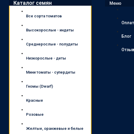
Каталог семян
Меню
Все сорта томатов
Оплат
Высокорослые - индеты
Блог
Среднерослые - полудеты
Отзы
Низкорослые - деты
Мини томаты - супердеты
Гномы (Dwarf)
Красные
Розовые
Желтые, оранжевые и белые