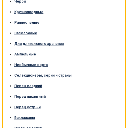
Черри
Крупноплодные
Раннеспелые
Засолочные
Для длительного хранения
Ампельные
Необычные сорта
Селекционеры, серии и страны
Перец сладкий
Перец пикантный
Перец острый
Баклажаны