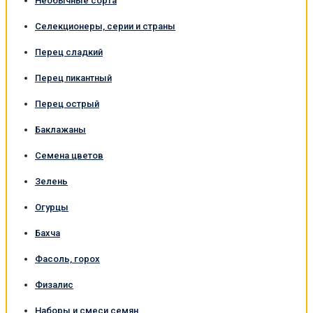
Необычные сорта
Селекционеры, серии и страны
Перец сладкий
Перец пикантный
Перец острый
Баклажаны
Семена цветов
Зелень
Огурцы
Бахча
Фасоль, горох
Физалис
Наборы и смеси семян