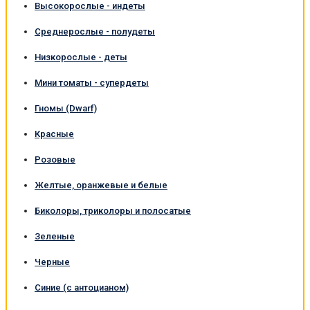
Высокорослые - индеты
Среднерослые - полудеты
Низкорослые - деты
Мини томаты - супердеты
Гномы (Dwarf)
Красные
Розовые
Желтые, оранжевые и белые
Биколоры, триколоры и полосатые
Зеленые
Черные
Синие (с антоцианом)