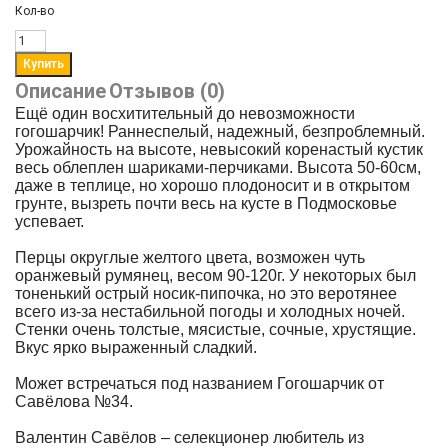
Кол-во
Описание
Отзывов (0)
Ещё один восхитительный до невозможности
гогошарчик! Раннеспелый, надежный, безпроблемный.
Урожайность на высоте, невысокий коренастый кустик
весь облеплен шариками-перчиками. Высота 50-60см,
даже в теплице, но хорошо плодоносит и в открытом
грунте, вызреть почти весь на кусте в Подмосковье
успевает.
Перцы округлые желтого цвета, возможен чуть
оранжевый румянец, весом 90-120г. У некоторых был
тоненький острый носик-пипочка, но это веротянее
всего из-за нестабильной погоды и холодных ночей.
Стенки очень толстые, мясистые, сочные, хрустящие.
Вкус ярко выраженный сладкий.
Может встречаться под названием Гогошарчик от
Савёлова №34.
Валентин Савёлов – селекционер любитель из