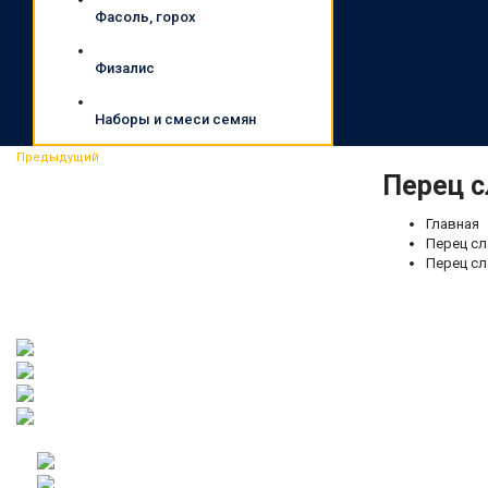
Фасоль, горох
Физалис
Наборы и смеси семян
Предыдущий
Перец с
Главная
Перец сл
Перец сл