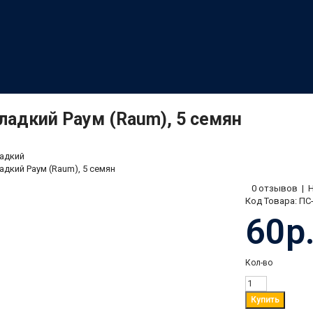
ладкий Раум (Raum), 5 семян
адкий
адкий Раум (Raum), 5 семян
0 отзывов
|
Код Товара:
ПС-
60р
Кол-во