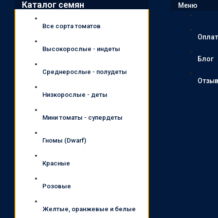
Каталог семян
Меню
Все сорта томатов
Оплат
Высокорослые - индеты
Блог
Среднерослые - полудеты
Отзы
Низкорослые - деты
Мини томаты - супердеты
Гномы (Dwarf)
Красные
Розовые
Желтые, оранжевые и белые