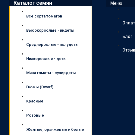
Каталог семян
Меню
Все сорта томатов
Оплат
Высокорослые - индеты
Блог
Среднерослые - полудеты
Отзы
Низкорослые - деты
Мини томаты - супердеты
Гномы (Dwarf)
Красные
Розовые
Желтые, оранжевые и белые