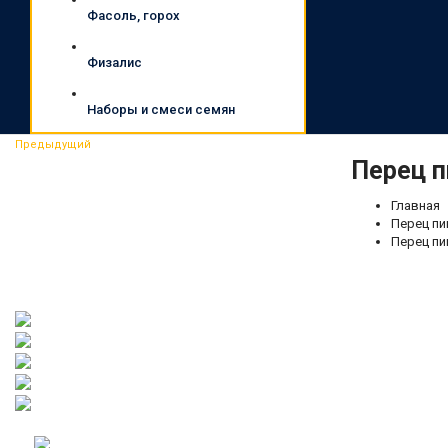
Фасоль, горох
Физалис
Наборы и смеси семян
Предыдущий
Перец п
Главная
Перец п
Перец пи