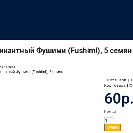
икантный Фушими (Fushimi), 5 семян
икантный
кантный Фушими (Fushimi), 5 семян
0 отзывов
|
Код Товара:
ПО
60р
Кол-во