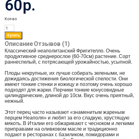
60р.
Кол-во
Описание
Отзывов (1)
Классический неаполитанский Фригителло. Очень
продуктивное среднерослое (60-70см) растение. Сорт
раннеспелый, с потрясающей урожайностью, усыпной.
Плоды некрупные, их лучше собирать зелеными, не
дожидаясь достижения биологической спелости. Они
имеют тонкие стенки и кожицу и поэтому очень хорошо
подходят для жарки. Перчики тонкие конусовидные
цилиндрические, длиной до 10см. Вкус очень приятный,
нежный.
Этот перец часто называют «знаменитым жареным
перцем Неаполя» и любят за его сладкую, хрустящую
мякоть. В Италии его обжаривают с чесноком и легкими
приправами на оливковом масле и традиционно
подают в ресторанах с базиликом, помидорами и