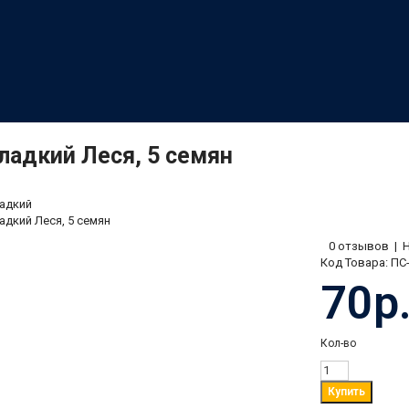
ладкий Леся, 5 семян
адкий
адкий Леся, 5 семян
0 отзывов
|
Код Товара:
ПС-
70р
Кол-во