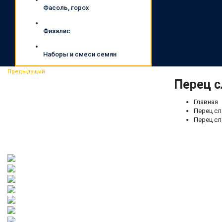
Фасоль, горох
Физалис
Наборы и смеси семян
Предыдущий
Перец с
Главная
Перец сл
Перец сл