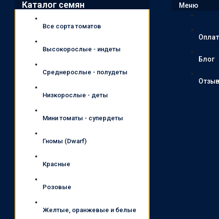
Каталог семян
Меню
Все сорта томатов
Оплат
Высокорослые - индеты
Блог
Среднерослые - полудеты
Отзы
Низкорослые - деты
Мини томаты - супердеты
Гномы (Dwarf)
Красные
Розовые
Желтые, оранжевые и белые