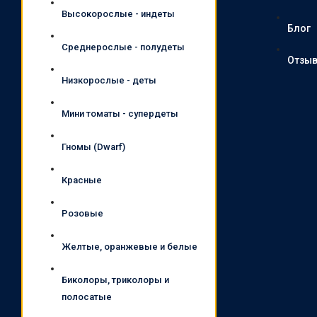
Высокорослые - индеты
Блог
Среднерослые - полудеты
Отзы
Низкорослые - деты
Мини томаты - супердеты
Гномы (Dwarf)
Красные
Розовые
Желтые, оранжевые и белые
Биколоры, триколоры и
полосатые