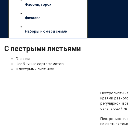
Фасоль, горох
Физалис
Наборы и смеси семян
С пестрыми листьями
Главная
Необычные сорта томатов
С пестрыми листьями
Пестролистные 
краями разног
регулярной, вс
означающий «в
Пестролистные 
на листьях том