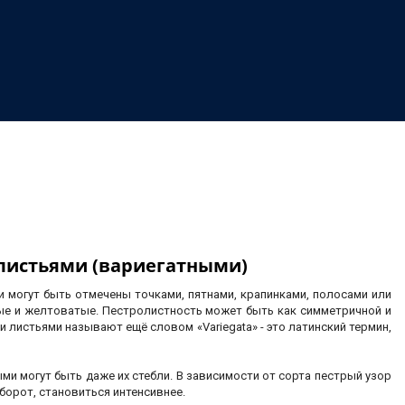
 листьями (вариегатными)
и могут быть отмечены точками, пятнами, крапинками, полосами или
ые и желтоватые. Пестролистность может быть как симметричной и
и листьями называют ещё словом «Variegata» - это латинский термин,
и могут быть даже их стебли. В зависимости от сорта пестрый узор
борот, становиться интенсивнее.