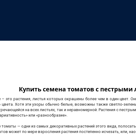
Купить семена томатов с пестрыми
– это растения, листья которых окрашены более чем в один цвет. Он
о цвета. Хотя эти узоры обычно белые, возможны также светло-зелен
тречающейся на всех листьях, так и неравномерной. Растения с пестрым
ариативность» или «разнообразие».
томаты — одни из самых декоративных растений этого вида, полосатым
атов может по мере взросления растения постепенно исчезать, или, нао