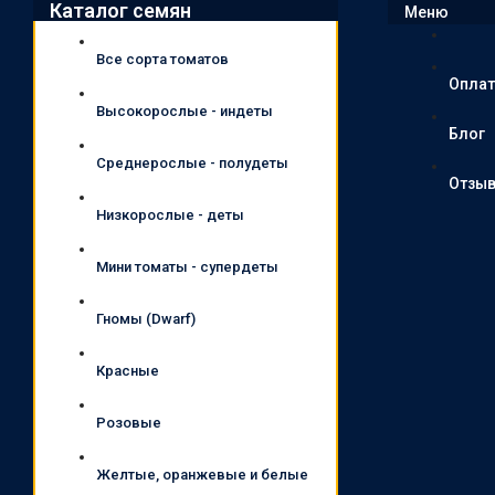
Каталог семян
Меню
Все сорта томатов
Оплат
Высокорослые - индеты
Блог
Среднерослые - полудеты
Отзы
Низкорослые - деты
Мини томаты - супердеты
Гномы (Dwarf)
Красные
Розовые
Желтые, оранжевые и белые