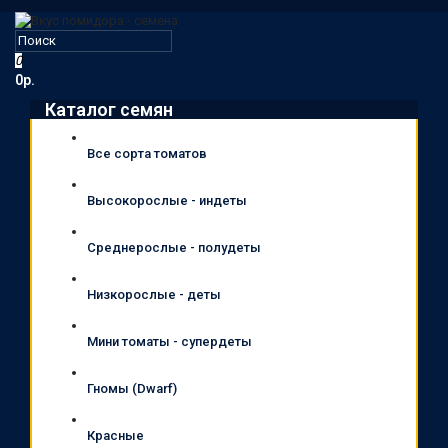
0
0р.
Каталог семян
Все сорта томатов
Высокорослые - индеты
Среднерослые - полудеты
Низкорослые - деты
Мини томаты - супердеты
Гномы (Dwarf)
Красные